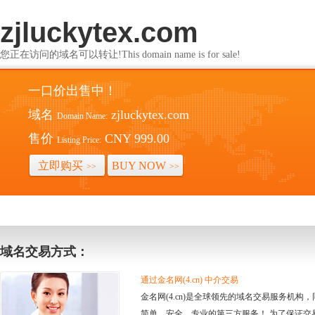
zjluckytex.com
您正在访问的域名可以转让!This domain name is for sale!
一口价出售中！
域名
zjluckytex.com
Domain Name:
售价
CNY 999.00
Listing Price:
立即购买
BUY NOW
>>
>>
域名交易方式：
通过金名网(4.cn) 中介交易
金名网(4.cn)是全球领先的域名交易服务机
简单、安全、专业的第三方服务！ 为了保证交