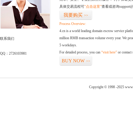
具体交易流程可
“点击这里”
查看或咨询support@
我要购买
>>
Process Overview:
4.cn is a world leading domain escrow service plat
million RMB transaction volume every year. We promi
联系我们
5 workdays.
For detailed process, you can
“visit here”
or contact
QQ：2726103981
BUY NOW
>>
Copyright © 1998 -2025 www.z